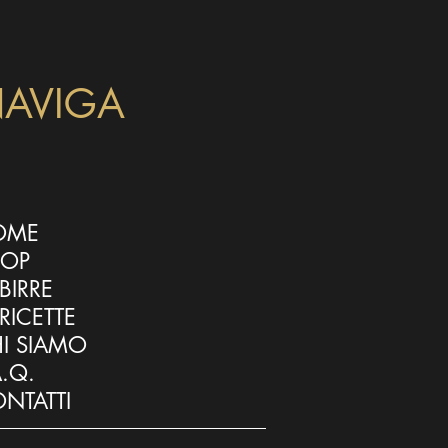
AVIGA
OME
HOP
 BIRRE
 RICETTE
I SIAMO
A.Q.
NTATTI