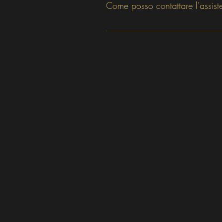
Come posso contattare l'assis
La chat è 
operativa
 sul nostro sito 
d
Per tutte le urgenze puoi contat
NON HAI
NELLA