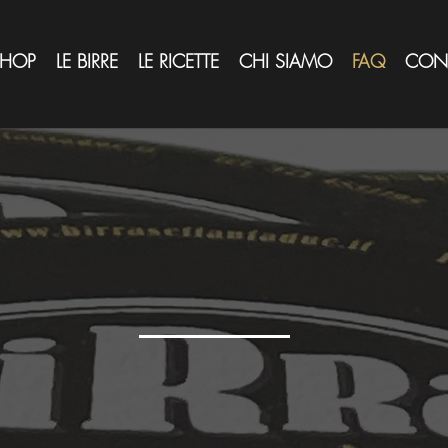
SHOP
LE BIRRE
LE RICETTE
CHI SIAMO
FAQ
CONT
F.A.Q.
Come possiamo aiutarti?