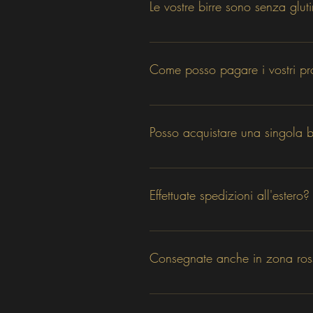
Le vostre birre sono senza glut
Si! Blondy
 rispetta tutte le normative
Come posso pagare i vostri pr
Accettiamo pagamenti con 
PayPal
In casi eccezionali da concordarsi
Posso acquistare una singola bo
Certamente! Consigliamo sempre di 
rispetto al prezzo della merce. 
Effettuate spedizioni all'estero?
Ti ricordiamo che : da 1 a 6 bottigl
Si! Il nostro servizio E-Commerce 
è 
Per maggiori dettagli 
clicca qui.
Consegnate anche in zona ros
Si! La nostra rete di corrieri 
garanti