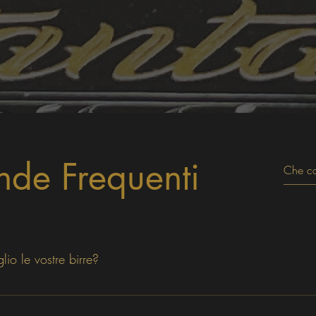
de Frequenti
o le vostre birre?
go ad una temperatura 
dai 2 °C agli 8 °C
 per evitare la perdita del 