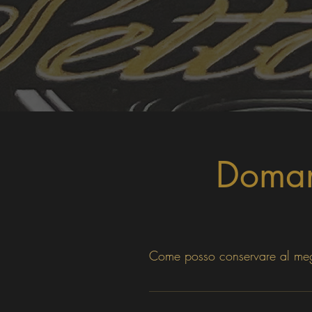
Doman
Come posso conservare al megli
É 
consigliato
 tenere le birre in fri
birra.