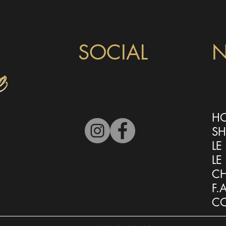
SOCIAL
N
H
S
LE
LE
CH
F.
CO